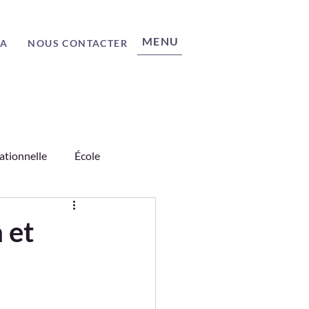
MENU
ÉA
NOUS CONTACTER
ationnelle
École
nages
Science
 et