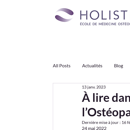
All Posts
Actualités
Blog
13 janv. 2023
Engagements HOLISTÉA
J
À lire dan
l’Ostéopa
Type de appartemeants
Dernière mise à jour :
16 f
24 mai 2022