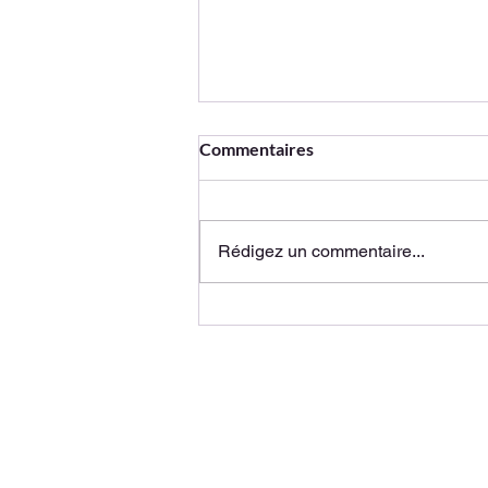
Commentaires
Rédigez un commentaire...
En vidéo : la prise en charge
des grands brûlés