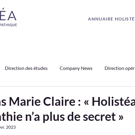
ANNUAIRE HOLIST
Direction des études
Company News
Direction opér
PO
Médias
Ostéopathie
Partenariats
Témoig
s Marie Claire : « Holistéa
thie n’a plus de secret »
évr. 2023