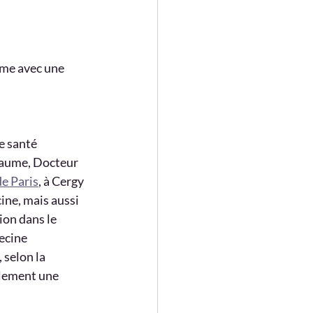
rme avec une 
e santé 
laume, Docteur 
de Paris
, à Cergy 
ine, mais aussi 
on dans le 
ecine 
 selon la 
ulement une 