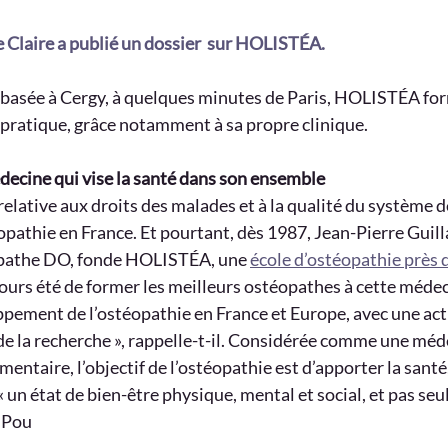
 Claire a publié un dossier  sur HOLISTÉA.
 basée à Cergy, à quelques minutes de Paris, HOLISTÉA fo
 pratique, grâce notamment à sa propre clinique.
decine qui vise la santé dans son ensemble
 relative aux droits des malades et à la qualité du système d
éopathie en France. Et pourtant, dès 1987, Jean-Pierre Guil
pathe DO, fonde HOLISTÉA, une 
école d’ostéopathie près 
oujours été de former les meilleurs ostéopathes à cette médec
ppement de l’ostéopathie en France et Europe, avec une acti
de la recherche », rappelle-t-il. Considérée comme une méd
entaire, l’objectif de l’ostéopathie est d’apporter la santé,
« un état de bien-être physique, mental et social, et pas se
. Pou