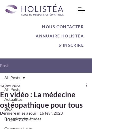
NOUS CONTACTER
ANNUAIRE HOLISTÉA
S'INSCRIRE
Post
All Posts
13 janv. 2023
All Posts
En vidéo : La médecine
Actualités
ostéopathique pour tous
Blog
Dernière mise à jour :
16 févr. 2023
Direction des études
10 juin 2022
Company News