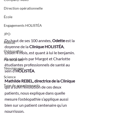
Direction opérationnelle
École
Engagements HOLISTÉA
JPO
Du haut de ses 100 années, 
Odette
 est la 
Médias
doyenne de la 
Clinique HOLISTÉA
, 
Ostéopathie
Louen 4 mois, est quant à lui le benjamin. 
Ils sont suivis par Margot et Charlotte 
Partenariats
étudiantes professionnels de santé au 
Témoignages
sein d’
HOLISTÉA
.
Science
Mathilde REBEL, directrice de la Clinique 
Type de appartemeants
qui a suivi l’évolution de ces deux 
patients, nous explique dans quelle 
mesure l’ostéopathie s’applique aussi 
bien sur un patient centenaire qu’un 
nourrisson.