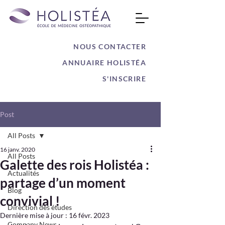
NOUS CONTACTER
ANNUAIRE HOLISTÉA
S'INSCRIRE
Post
All Posts
16 janv. 2020
All Posts
Galette des rois Holistéa :
Actualités
partage d’un moment
Blog
convivial !
Direction des études
Dernière mise à jour :
16 févr. 2023
Company News