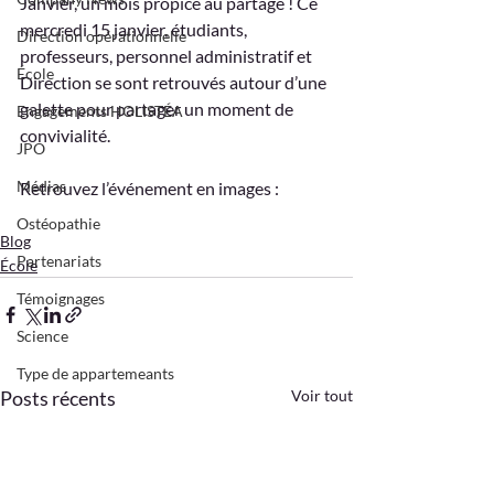
Janvier, un mois propice au partage ! Ce 
mercredi 15 janvier, étudiants, 
Direction opérationnelle
professeurs, personnel administratif et 
École
Direction se sont retrouvés autour d’une 
galette pour partager un moment de 
Engagements HOLISTÉA
convivialité.
JPO
Médias
Retrouvez l’événement en images :
Ostéopathie
Blog
Partenariats
École
Témoignages
Science
Type de appartemeants
Posts récents
Voir tout