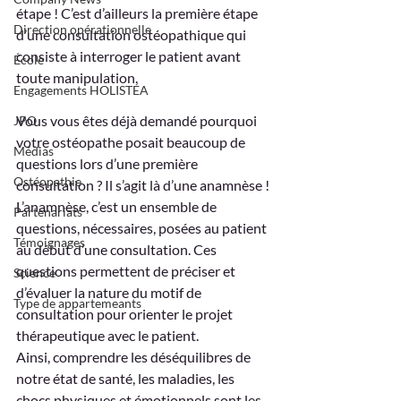
étape ! C’est d’ailleurs la première étape 
Direction opérationnelle
d’une consultation ostéopathique qui 
consiste à interroger le patient avant 
École
toute manipulation.
Engagements HOLISTÉA
Vous vous êtes déjà demandé pourquoi 
JPO
votre ostéopathe posait beaucoup de 
Médias
questions lors d’une première 
Ostéopathie
consultation ? Il s’agit là d’une anamnèse !
L’anamnèse, c’est un ensemble de 
Partenariats
questions, nécessaires, posées au patient 
Témoignages
au début d’une consultation. Ces 
questions permettent de préciser et 
Science
d’évaluer la nature du motif de 
Type de appartemeants
consultation pour orienter le projet 
thérapeutique avec le patient.
Ainsi, comprendre les déséquilibres de 
notre état de santé, les maladies, les 
chocs physiques et émotionnels sont les 