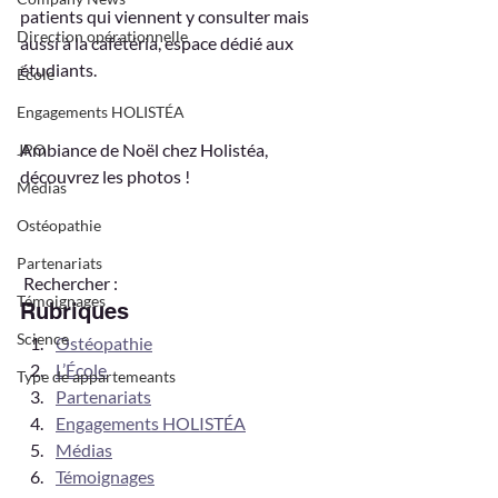
patients qui viennent y consulter mais 
Direction opérationnelle
aussi à la cafétéria, espace dédié aux 
étudiants. 
École
Engagements HOLISTÉA
Ambiance de Noël chez Holistéa, 
JPO
découvrez les photos !    
Médias
Ostéopathie
Partenariats
 Rechercher :    
Témoignages
Rubriques
Science
Ostéopathie
L’École
Type de appartemeants
Partenariats
Engagements HOLISTÉA
Médias
Témoignages