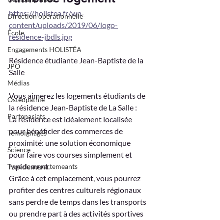
https://holistea.fr/wp-
Direction opérationnelle
content/uploads/2019/06/logo-
École
résidence-jbdls.jpg
Engagements HOLISTÉA
Résidence étudiante Jean-Baptiste de la 
JPO
Salle
Médias
Vous aimerez les logements étudiants de 
Ostéopathie
la résidence Jean-Baptiste de La Salle :
Partenariats
La résidence est idéalement localisée 
pour bénéficier des commerces de 
Témoignages
proximité: une solution économique 
Science
pour faire vos courses simplement et 
rapidement.
Type de appartemeants
Grâce à cet emplacement, vous pourrez 
profiter des centres culturels régionaux 
sans perdre de temps dans les transports 
ou prendre part à des activités sportives 