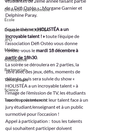
étudiantes de 2ème année faisant partie 
de « Défi Ostéo » : Morgane Garnier et 
Direction opérationnelle
Delphine Paray.
École
Sous le thème 
« HOLISTÉA a un 
Engagements HOLISTÉA
incroyable talent ! »
 toute l’équipe de 
JPO
l’association Défi Ostéo vous donne 
Médias
rendez-vous le 
mardi 18 décembre à 
partir de 18h30
.
Ostéopathie
La soirée se déroulera en 2 parties, la 
Partenariats
1ère avec des jeux, défis, moments de 
détente, puis sera suivie du show « 
Témoignages
HOLISTÉA a un incroyable talent » à 
Science
l’image de l’émission de TV, les étudiants 
inscrits présenteront leur talent face à un 
Type de appartemeants
jury étudiant/enseignant et à un public 
surmotivé pour l’occasion !
Appel à participation :  tous les talents 
qui souhaitent participer doivent 