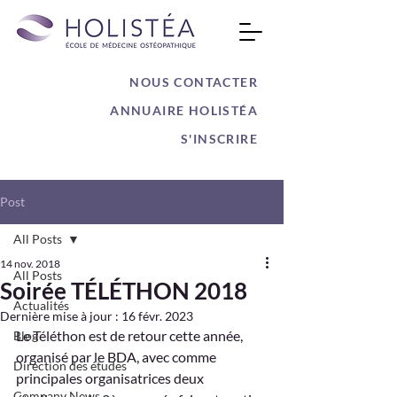
NOUS CONTACTER
ANNUAIRE HOLISTÉA
S'INSCRIRE
Post
All Posts
14 nov. 2018
All Posts
Soirée TÉLÉTHON 2018
Actualités
Dernière mise à jour :
16 févr. 2023
Le Téléthon est de retour cette année, 
Blog
organisé par le BDA, avec comme 
Direction des études
principales organisatrices deux 
Company News