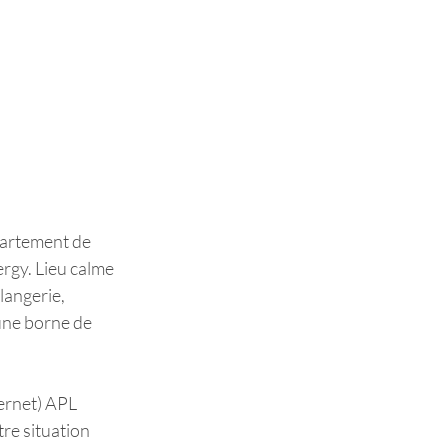
artement de 
rgy. Lieu calme 
angerie, 
'une borne de 
ernet) APL 
re situation 