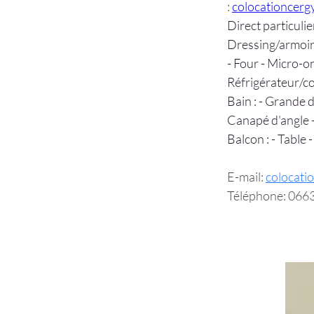
:
colocationcer
Direct particulie
Dressing/armoire 
- Four - Micro-o
Réfrigérateur/co
Bain : - Grande d
Canapé d'angle -
Balcon : - Table
E-mail:
colocati
Téléphone:
066