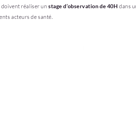
 doivent réaliser un
stage d’observation de 40H
dans un
rents acteurs de santé.
IRECTEUR
FORMATION POST-BAC /
CLINIQUE INTERN
MÉDECINE & SPORTS-
FORMATION
CELLENCE
ÉTUDES
PROFESSIONNALI
IANTE
ENCADREMENT C
FORMATION
PROFESSIONNEL
ÉDAGOGIQUE
DE SANTÉ
LES DÉPARTEMEN
R
D.U OSTÉOPATHIE DU SPORT &
STAGES EN MILIE