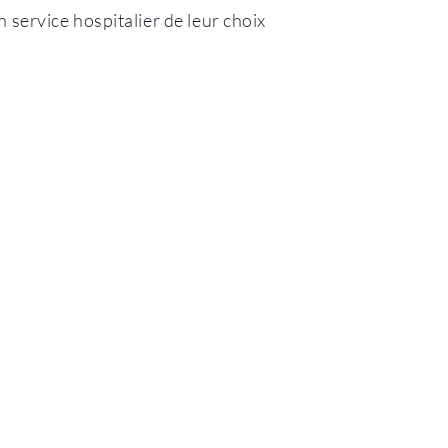
 service hospitalier de leur choix
E
ACTUALITÉS
ASSOCIATIONS
ET ÉVÈNEMENTS
SANTE
LINIQUE
ANNUAIRE OSTÉOPATHES
TS CLINIQUE
SE LOGER
ANNONCES PRO
U HOSPITALIER