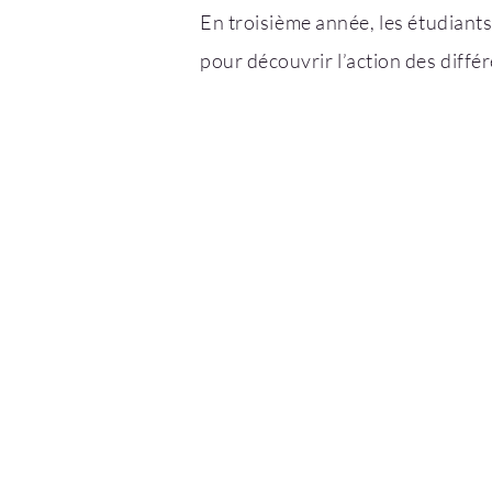
En troisième année, les étudiants
pour découvrir l’action des diffé
01 34 33 71 50
LE MOT DU D
ECOLE D'EX
46 Av. des Genottes
95800 Cergy
LA VIE ÉTUD
L'ÉQUIPE P
ACCUEIL PM