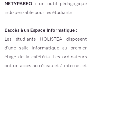
NETYPAREO :
un outil pédagogique
indispensable pour les étudiants.
L’accès à un Espace Informatique :
Les étudiants HOLISTÉA disposent
d’une salle informatique au premier
étage de la cafétéria. Les ordinateurs
ont un accès au réseau et à internet et
sont accessibles à tout moment de la
journée.
Des écrans d’affichage dynamiques
dans les couloirs de l’École :
Tous les cours et leur salle sont affichés
par année sur des écrans à affichage